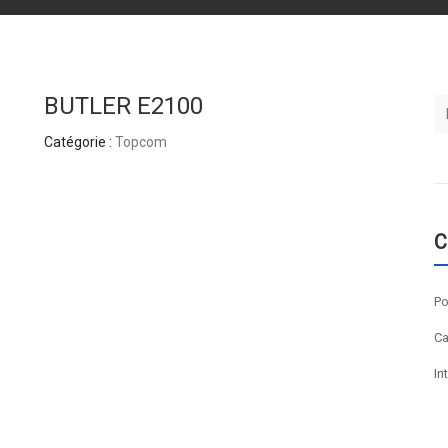
BUTLER E2100
Se
Catégorie :
Topcom
C
Po
Ca
In