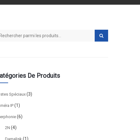
arch for:
atégories De Produits
(3)
stes Spéciaux
(1)
méra IP
(6)
terphonie
(4)
2N
(1)
Damalisk