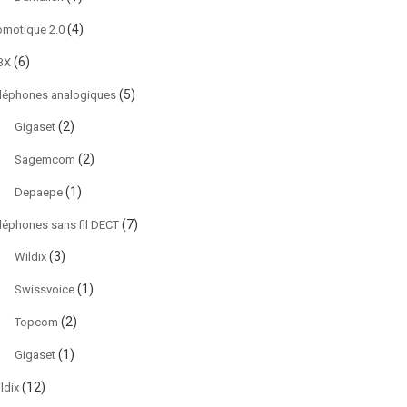
(4)
motique 2.0
(6)
BX
(5)
léphones analogiques
(2)
Gigaset
(2)
Sagemcom
(1)
Depaepe
(7)
léphones sans fil DECT
(3)
Wildix
(1)
Swissvoice
(2)
Topcom
(1)
Gigaset
(12)
ldix