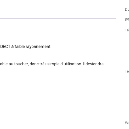
Do
IP
Té
l DECT à faible rayonnement
le au toucher, donc très simple d’utilisation. Il deviendra
Té
Wi