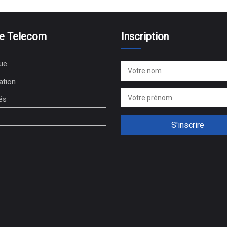
e Telecom
Inscription
ue
ation
és